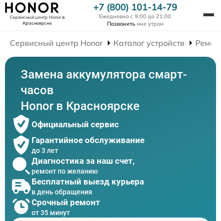
+7 (800) 101-14-79
Ежедневно с 9:00 до 21:00
Сервисный центр Honor
в
Красноярске
Позвонить
мне утром
Сервисный центр Honor
Каталог устройств
Ремон
Замена аккумулятора смарт-
часов
Honor в Красноярске
Официальный сервис
Гарантийное обслуживание
до 3 лет
Диагностика за наш счет,
ремонт по желанию
Бесплатный выезд курьера
в день обращения
Срочный ремонт
от 35 минут