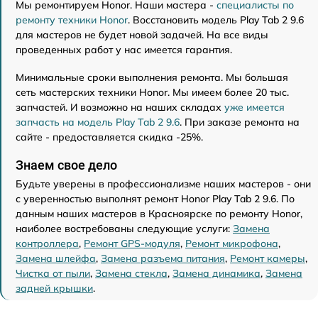
Мы ремонтируем Honor. Наши мастера -
специалисты по
ремонту техники Honor
. Восстановить модель Play Tab 2 9.6
для мастеров не будет новой задачей. На все виды
проведенных работ у нас имеется гарантия.
Минимальные сроки выполнения ремонта. Мы большая
сеть мастерских техники Honor. Мы имеем более 20 тыс.
запчастей. И возможно на наших складах
уже имеется
запчасть на модель Play Tab 2 9.6
. При заказе ремонта на
сайте - предоставляется скидка -25%.
Знаем свое дело
Будьте уверены в профессионализме наших мастеров - они
с уверенностью выполнят ремонт Honor Play Tab 2 9.6. По
данным наших мастеров в Красноярске по ремонту Honor,
наиболее востребованы следующие услуги:
Замена
контроллера
,
Ремонт GPS-модуля
,
Ремонт микрофона
,
Замена шлейфа
,
Замена разъема питания
,
Ремонт камеры
,
Чистка от пыли
,
Замена стекла
,
Замена динамика
,
Замена
задней крышки
.